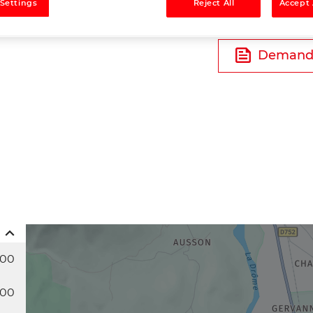
 Settings
Reject All
Accept 
Tél
Demande
:00
:00