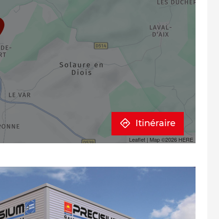
Itinéraire
Leaflet
| Map ©2026
HERE