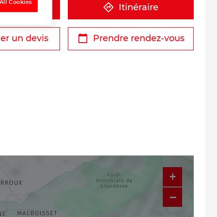
All Cookies
éphone
Itinéraire
r un devis
Prendre rendez-vous
+
−