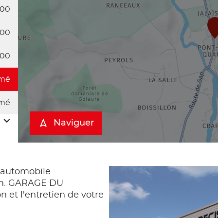
:00
:00
:00
mé
mé
Naviguer
automobile
um. GARAGE DU
 et l'entretien de votre