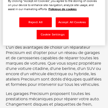
Precisium offrent une gamme complète de
By clicking “Accept All Cookies”, you agree to the storing of cookies
on your device to enhance site navigation, analyze site usage, and
services allant de l'entretien régulier aux
assist in our marketing efforts.
Politique de cookies
réparations les plus complexes et techniques.
Faites confiance à nos garagistes et carrossiers
pour l'entretien de vos véhicules.
Reject All
Accept All Cookies
Réparation et entretien de toutes les
Cookie Settings
marques de voitures
L'un des avantages de choisir un réparateur
Precisium est d'opter pour un réseau de garages
et de carrosseries capables de réparer toutes les
marques de voitures. Que vous soyez propriétaire
d'une voiture citadine, d'une berline, d'un SUV ou
encore d'un véhicule électrique ou hybride, les
ateliers Precisium sont dotés d'équipes qualifiées
et formées pour intervenir sur tous les véhicules.
Les garages Precisium proposent toutes les
prestations mécaniques pour réparer votre auto.
Changement disques et plaquettes de frein,