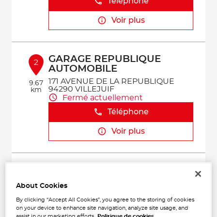
Téléphone
Voir plus
GARAGE REPUBLIQUE
2
AUTOMOBILE
171 AVENUE DE LA REPUBLIQUE
9.67
94290 VILLEJUIF
km
Fermé actuellement
Téléphone
Voir plus
GARAGE MOTORS 91
3
59 BOULEVARD DUBREUIL
About Cookies
91400 ORSAY
16.22
Ouvert 08:30 - 12:00 et 13:30 -
By clicking “Accept All Cookies”, you agree to the storing of cookies
km
18:30
on your device to enhance site navigation, analyze site usage, and
assist in our marketing efforts.
Politique de cookies