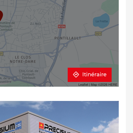
Itinéraire
Leaflet
| Map ©2026
HERE