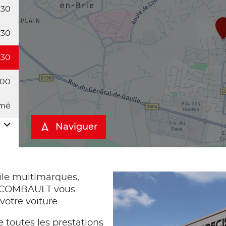
:30
:30
:30
:00
mé
Naviguer
le multimarques,
-COMBAULT vous
votre voiture.
 toutes les prestations