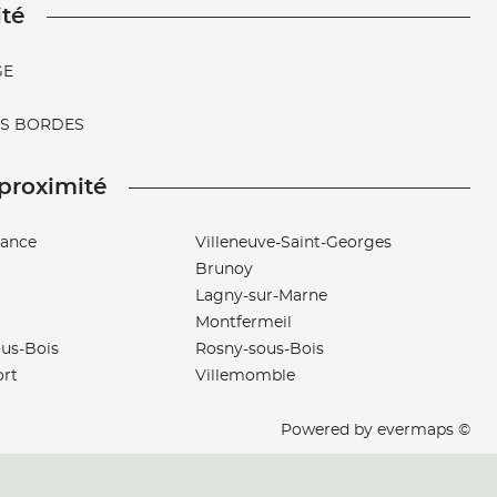
ité
GE
S BORDES
 proximité
sance
Villeneuve-Saint-Georges
Brunoy
Lagny-sur-Marne
Montfermeil
us-Bois
Rosny-sous-Bois
ort
Villemomble
Powered by
evermaps ©