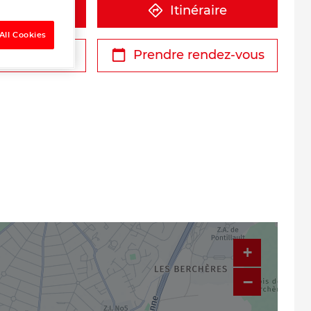
éphone
Itinéraire
All Cookies
r un devis
Prendre rendez-vous
+
−