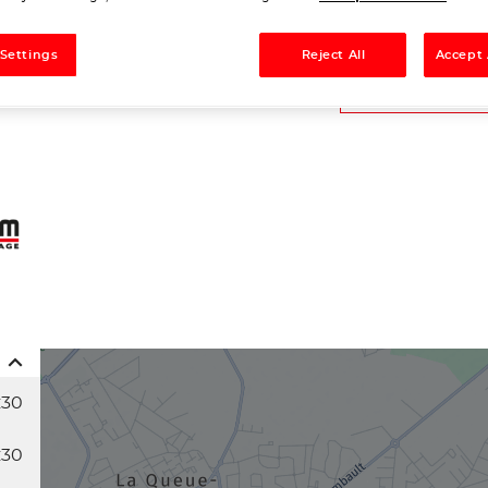
Tél
 Settings
Reject All
Accept 
Demande
:30
:30