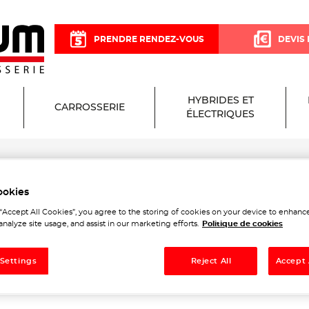
PRENDRE RENDEZ-VOUS
DEVIS 
HYBRIDES ET
CARROSSERIE
ÉLECTRIQUES
ookies
Garage et Carrosserie à Jo
 “Accept All Cookies”, you agree to the storing of cookies on your device to enhance
analyze site usage, and assist in our marketing efforts.
Politique de cookies
 Settings
Reject All
Accept 