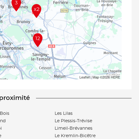
3
x2
12
Leaflet
| Map ©2026
HERE
 proximité
Bois
Les Lilas
and
Le Plessis-Trévise
i
Limeil-Brévannes
e
Le Kremlin-Bicêtre