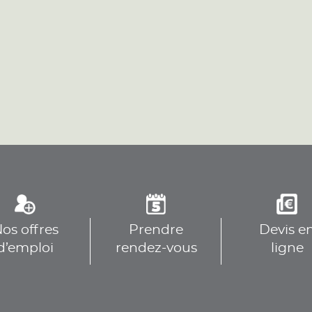
plus
plus
os offres
Prendre
Devis e
plus
d’emploi
rendez-vous
ligne