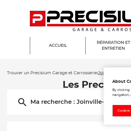
RÉPARATION ET
ACCUEIL
ENTRETIEN
Trouver un Precisium Garage et Carrosserie
Joinville-le-Pont
About C
Les Precisium 
By clicking
navigation, 
Ma recherche :
Joinville-le-Pont
Cookie