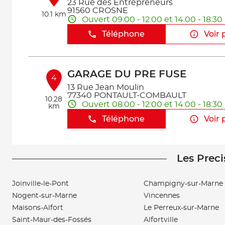
23 Rue des Entrepreneurs
91560 CROSNE
10.1 km
Ouvert 09:00 - 12:00 et 14:00 - 18:30
Téléphone
Voir 
GARAGE DU PRE FUSE
4
13 Rue Jean Moulin
77340 PONTAULT-COMBAULT
10.28
Ouvert 08:00 - 12:00 et 14:00 - 18:30
km
Téléphone
Voir 
Les Preci
GB AUTO
5
10 BIS AVENUE MIREBEAU
92340 BOURG-LA-REINE
Joinville-le-Pont
Champigny-sur-Marne
11.28
Fermé actuellement
km
Nogent-sur-Marne
Vincennes
Téléphone
Voir 
Maisons-Alfort
Le Perreux-sur-Marne
Saint-Maur-des-Fossés
Alfortville