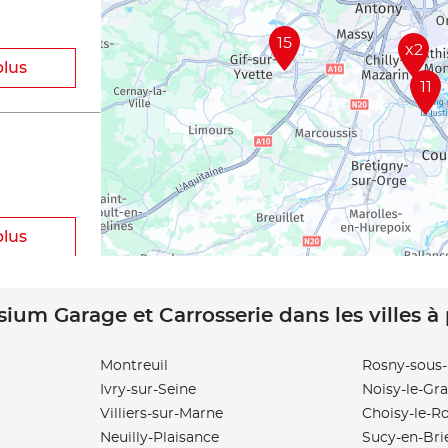
15
x2
plus
11
plus
sium Garage et Carrosserie dans les villes à
Montreuil
Rosny-sous-
Ivry-sur-Seine
Noisy-le-Gr
plus
Villiers-sur-Marne
Choisy-le-Ro
Neuilly-Plaisance
Sucy-en-Bri