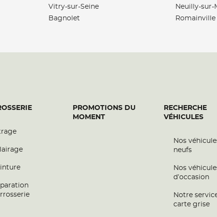
Vitry-sur-Seine
Neuilly-sur
Bagnolet
Romainville
plus
OSSERIE
PROMOTIONS DU
RECHERCHE
MOMENT
VÉHICULES
trage
Nos véhicule
plus
lairage
neufs
inture
Nos véhicule
d’occasion
paration
rrosserie
Notre servic
carte grise