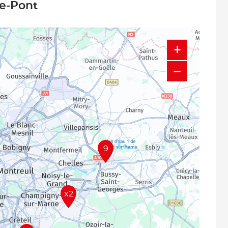
le-Pont
+
−
9
x2