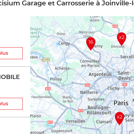
cisium Garage et Carrosserie à Joinville-
x2
16
plus
OBILE
plus
x2