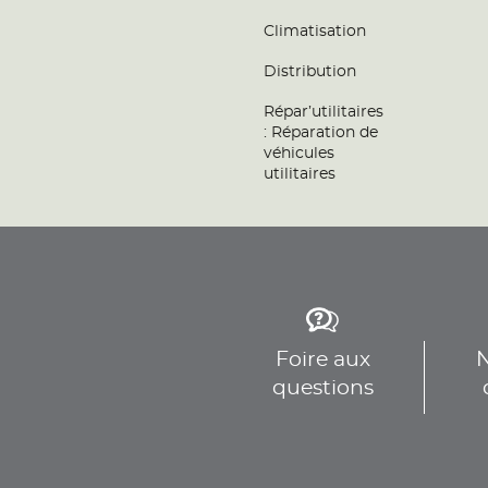
Téléphone
Voir 
Climatisation
Distribution
AUTO LIFT 77
9
Répar’utilitaires
21 Rue Ampère
: Réparation de
77400 LAGNY SUR MARNE
véhicules
17.32
Fermé actuellement
utilitaires
km
Téléphone
Voir 
KDB GARAGE
10
4 BIS GRANDE RUE
91600 SAVIGNY SUR ORGE
17.78
Fermé actuellement
Foire aux
N
km
Téléphone
questions
Voir 
MD CARS
11