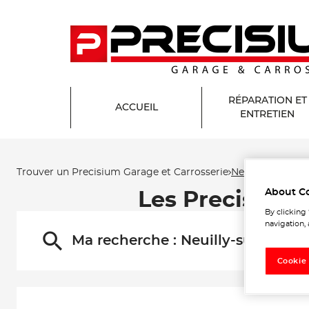
RÉPARATION ET
ACCUEIL
ENTRETIEN
Trouver un Precisium Garage et Carrosserie
Neuilly-sur-Mar
About C
Les Precisium 
By clicking
navigation, 
Ma recherche :
Neuilly-sur-Marne
Cookie