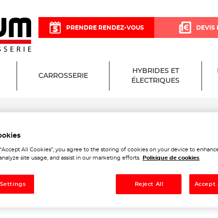
PRENDRE RENDEZ-VOUS
DEVIS 
HYBRIDES ET
CARROSSERIE
ÉLECTRIQUES
ne
ookies
Garage et Carrosserie à Ne
 “Accept All Cookies”, you agree to the storing of cookies on your device to enhance
analyze site usage, and assist in our marketing efforts.
Politique de cookies
 Settings
Reject All
Accept 