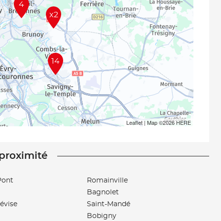
4
x2
14
Leaflet
| Map ©2026
HERE
 proximité
-Pont
Romainville
Bagnolet
révise
Saint-Mandé
Bobigny