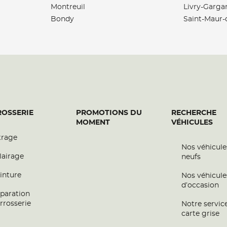
Montreuil
Livry-Garga
Bondy
Saint-Maur-
plus
OSSERIE
PROMOTIONS DU
RECHERCHE
MOMENT
VÉHICULES
trage
Nos véhicule
plus
lairage
neufs
inture
Nos véhicule
d’occasion
paration
rrosserie
Notre servic
carte grise