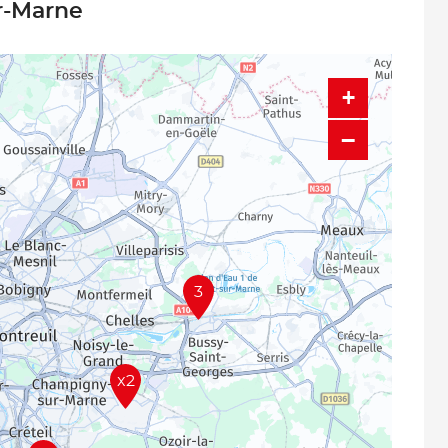
ur-Marne
+
−
3
x2