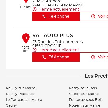
21 Rue Ampère
77400 LAGNY SUR MARNE
11.7 km
Fermé actuellement
Téléphone
Voir 
VAL AUTO PLUS
4
23 Rue des Entrepreneurs
91560 CROSNE
15.13
Fermé actuellement
km
Téléphone
Voir 
Les Preci
GARAGE REPUBLIQUE AUTOM
5
171 AVENUE DE LA REPUBLIQUE
94290 VILLEJUIF
Neuilly-sur-Marne
Rosny-sous-Bois
15.46
Fermé actuellement
km
Neuilly-Plaisance
Villiers-sur-Marne
Téléphone
Voir 
Le Perreux-sur-Marne
Fontenay-sous-Bois
Gagny
Nogent-sur-Marne