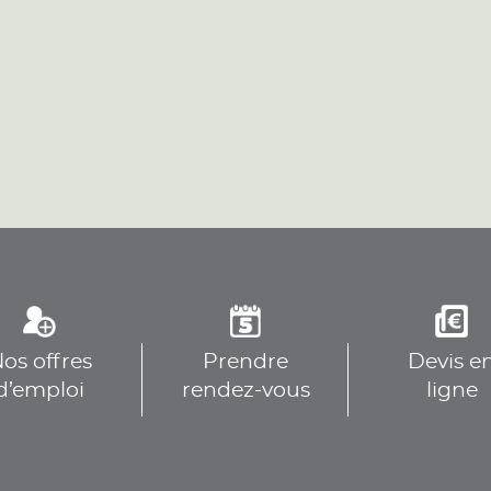
plus
plus
os offres
Prendre
Devis e
plus
d’emploi
rendez-vous
ligne