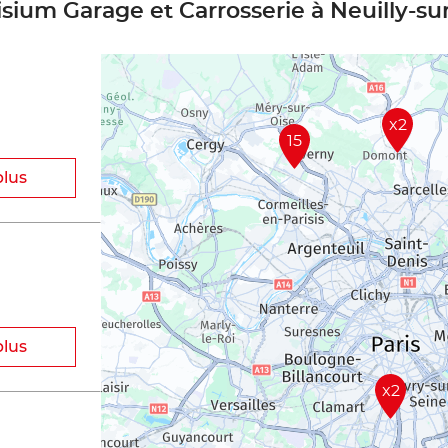
isium Garage et Carrosserie à Neuilly-s
x2
15
plus
plus
x2