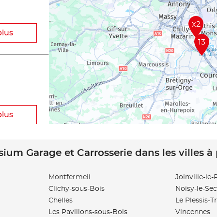
x2
plus
13
plus
sium Garage et Carrosserie dans les villes à
OBILE
Montfermeil
Joinville-le
Clichy-sous-Bois
Noisy-le-Sec
plus
Chelles
Le Plessis-T
Les Pavillons-sous-Bois
Vincennes