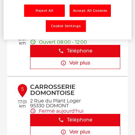
Voir plus
Reject All
Accept All Cookies
GARAGE DU PRE FUSE
4
Cookie Settings
13 Rue Jean Moulin
77340 PONTAULT-COMBAULT
15.87
Ouvert 08:00 - 12:00
km
Téléphone
Voir plus
CARROSSERIE
5
DOMONTOISE
2 Rue du Plant Loger
17.01
95330 DOMONT
km
Fermé aujourd'hui
Téléphone
Voir plus