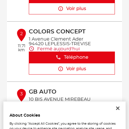
Voir plus
COLORS CONCEPT
2
1 Avenue Clement Ader
94420 LEPLESSIS-TREVISE
11.71
Fermé aujourd'hui
km
Téléphone
Voir plus
GB AUTO
3
10 BIS AVENUE MIREBEAU
92340 BOURG-LA-REINE
12.5 km
Fermé aujourd'hui
About Cookies
Téléphone
By clicking “Accept All Cookies”, you agree to the storing of cookies
on your device to enhance site navigation, analyze site usage, and