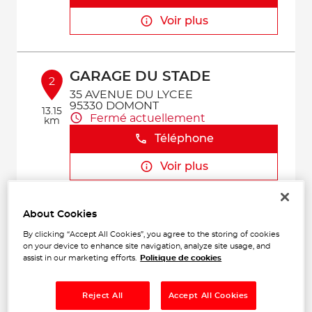
Voir plus
GARAGE DU STADE
2
35 AVENUE DU LYCEE
95330 DOMONT
13.15
Fermé actuellement
km
Téléphone
Voir plus
About Cookies
COLORS CONCEPT
3
By clicking “Accept All Cookies”, you agree to the storing of cookies
1 Avenue Clement Ader
on your device to enhance site navigation, analyze site usage, and
94420 LEPLESSIS-TREVISE
17.1 km
assist in our marketing efforts.
Politique de cookies
Fermé actuellement
Téléphone
Reject All
Accept All Cookies