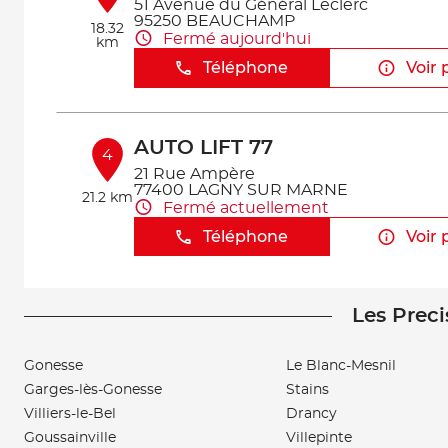
51 Avenue du Général Leclerc
95250 BEAUCHAMP
18.32
Fermé aujourd'hui
km
Téléphone
Voir 
AUTO LIFT 77
4
21 Rue Ampère
77400 LAGNY SUR MARNE
21.2 km
Fermé actuellement
Téléphone
Voir 
Les Preci
IDF ELECTRONIQUE CAR
5
63 Rue des Jardins
95480 PIERRELAYE
Gonesse
Le Blanc-Mesnil
21.57
Fermé actuellement
km
Garges-lès-Gonesse
Stains
Téléphone
Voir 
Villiers-le-Bel
Drancy
Goussainville
Villepinte