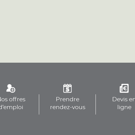
plus
plus
os offres
Prendre
Devis e
plus
d’emploi
rendez-vous
ligne