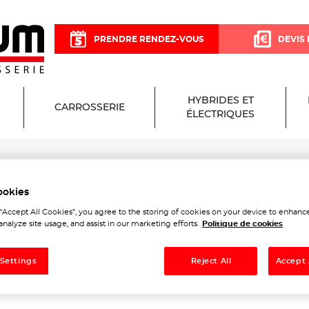
PRENDRE RENDEZ-VOUS
DEVIS 
HYBRIDES ET
CARROSSERIE
ÉLECTRIQUES
ookies
sium Garage et Carrosserie
 “Accept All Cookies”, you agree to the storing of cookies on your device to enhance
analyze site usage, and assist in our marketing efforts.
Politique de cookies
 Settings
Reject All
Accept 