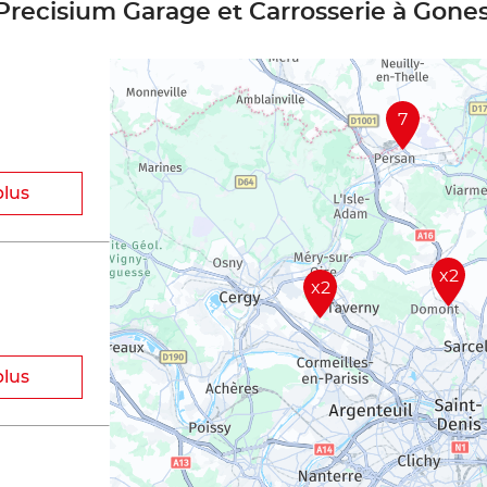
 Precisium Garage et Carrosserie à Gone
7
plus
x2
x2
plus