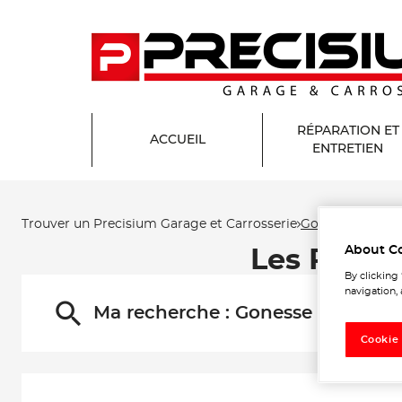
RÉPARATION ET
ACCUEIL
ENTRETIEN
Trouver un Precisium Garage et Carrosserie
Gonesse
About C
Les Preci
By clicking
navigation, 
Ma recherche :
Gonesse
Cookie