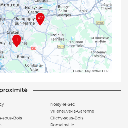
x2
11
Leaflet
| Map ©2026
HERE
 proximité
cy
Noisy-le-Sec
Villeneuve-la-Garenne
s-sous-Bois
Clichy-sous-Bois
n
Romainville