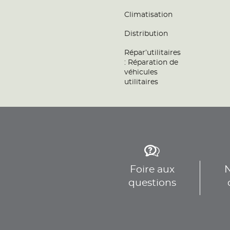
Téléphone
Voir 
Climatisation
Distribution
GB AUTO
9
Répar’utilitaires
10 BIS AVENUE MIREBEAU
: Réparation de
92340 BOURG-LA-REINE
véhicules
24.24
Fermé actuellement
utilitaires
km
Téléphone
Voir 
GARAGE DU PRE FUSE
10
13 Rue Jean Moulin
77340 PONTAULT-COMBAULT
24.83
Fermé actuellement
Foire aux
N
km
Téléphone
questions
Voir 
VAL AUTO PLUS
11