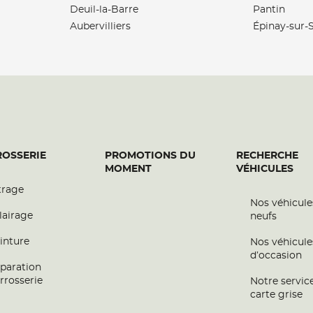
Deuil-la-Barre
Pantin
Aubervilliers
Épinay-sur-
plus
OSSERIE
PROMOTIONS DU
RECHERCHE
MOMENT
VÉHICULES
trage
Nos véhicule
plus
lairage
neufs
inture
Nos véhicule
d’occasion
OBILE
paration
rrosserie
Notre servic
carte grise