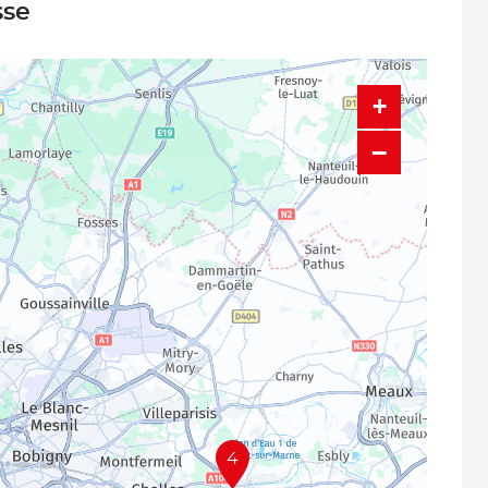
sse
+
−
4