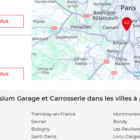
plus
x2
plus
sium Garage et Carrosserie dans les villes à
Tremblay-en-France
Montmoren
Sevran
Bondy
plus
Bobigny
Les Pavillon
Saint-Denis
Livry-Garga