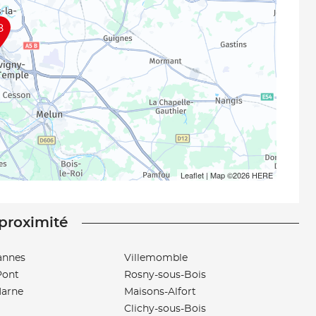
8
Leaflet
| Map ©2026
HERE
 proximité
annes
Villemomble
-Pont
Rosny-sous-Bois
Marne
Maisons-Alfort
l
Clichy-sous-Bois