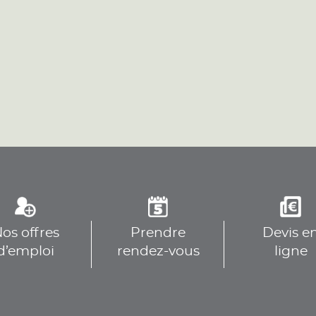
plus
plus
os offres
Prendre
Devis e
plus
d’emploi
rendez-vous
ligne