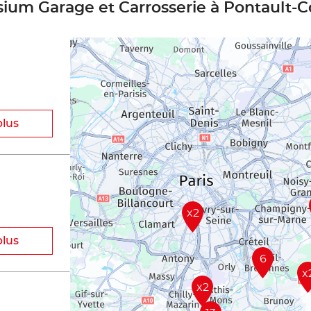
isium Garage et Carrosserie à Pontault-
plus
x2
plus
6
x
x2