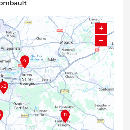
Combault
+
−
4
x2
2
11