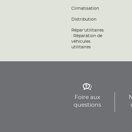
Téléphone
Voir 
Climatisation
Distribution
GB AUTO
9
Répar’utilitaires
10 BIS AVENUE MIREBEAU
: Réparation de
92340 BOURG-LA-REINE
véhicules
21.1 km
Fermé actuellement
utilitaires
Téléphone
Voir 
GARAGE DES 4 COMMUNES
10
6 rue Paul Lafargue
91550 PARAY-VIEILLE-POSTE
21.66
Fermé actuellement
Foire aux
N
km
Téléphone
questions
Voir 
GARAGE DES BORDES
11