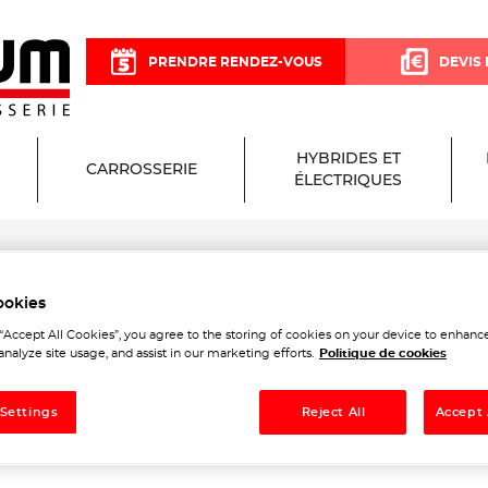
PRENDRE RENDEZ-VOUS
DEVIS 
HYBRIDES ET
CARROSSERIE
ÉLECTRIQUES
ult
ookies
Garage et Carrosserie à Po
 “Accept All Cookies”, you agree to the storing of cookies on your device to enhance
analyze site usage, and assist in our marketing efforts.
Politique de cookies
lt
 Settings
Reject All
Accept 