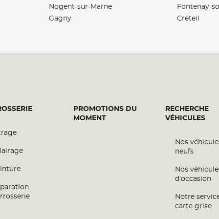
Nogent-sur-Marne
Fontenay-so
Gagny
Créteil
plus
OBILE
OSSERIE
PROMOTIONS DU
RECHERCHE
MOMENT
VÉHICULES
trage
Nos véhicule
plus
lairage
neufs
inture
Nos véhicule
d’occasion
paration
rrosserie
Notre servic
carte grise