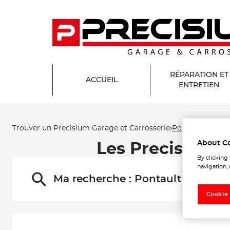
RÉPARATION ET
ACCUEIL
ENTRETIEN
Trouver un Precisium Garage et Carrosserie
Pontault-Comba
About C
Les Precisium 
By clicking
navigation, 
Ma recherche :
Pontault-Combau
Cookie