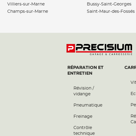
Villiers-sur-Marne
Bussy-Saint-Georges
VAL AUTO PLUS
Champs-sur-Marne
Saint-Maur-des-Fossés
6
23 Rue des Entrepreneurs
91560 CROSNE
12.88
Fermé actuellement
km
Téléphone
Voir 
GARAGE REPUBLIQUE AUTOM
7
RÉPARATION ET
CARR
171 AVENUE DE LA REPUBLIQUE
ENTRETIEN
94290 VILLEJUIF
19.09
Fermé actuellement
km
Vi
Révision /
Téléphone
Voir 
Ec
vidange
Pe
Pneumatique
C.T.A MECANIQUE
8
Ré
Freinage
420 Avenue Blaise Pascal
Ca
77550 MOISSY CRAMAYEL
Contrôle
20.09
Fermé actuellement
km
technique