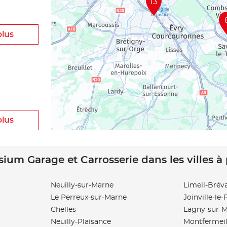
13
plus
plus
sium Garage et Carrosserie dans les villes à
Neuilly-sur-Marne
Limeil-Brév
Le Perreux-sur-Marne
Joinville-le
plus
Chelles
Lagny-sur-
Neuilly-Plaisance
Montfermei