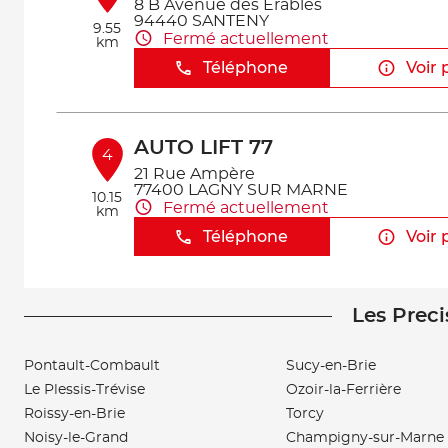
8 B Avenue des Erables
94440 SANTENY
9.55
Fermé actuellement
km
Téléphone
Voir 
AUTO LIFT 77
4
21 Rue Ampère
77400 LAGNY SUR MARNE
10.15
Fermé actuellement
km
Téléphone
Voir 
Les Preci
CASTRO AUTO
5
20 Chemin de la rigaude
94520 PÉRIGNY
Pontault-Combault
Sucy-en-Brie
12.22
Fermé actuellement
km
Le Plessis-Trévise
Ozoir-la-Ferrière
Téléphone
Voir 
Roissy-en-Brie
Torcy
Noisy-le-Grand
Champigny-sur-Marne