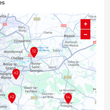
es
+
−
12
x2
x2
14