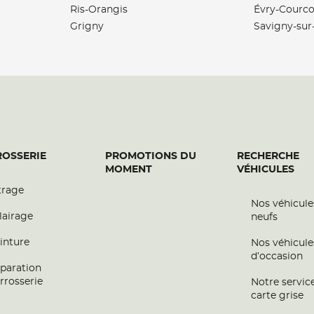
Ris-Orangis
Évry-Courc
Grigny
Savigny-sur
plus
OSSERIE
PROMOTIONS DU
RECHERCHE
MOMENT
VÉHICULES
trage
Nos véhicule
plus
lairage
neufs
inture
Nos véhicule
d’occasion
paration
rrosserie
Notre servic
carte grise