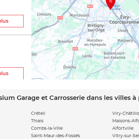
6
plus
plus
sium Garage et Carrosserie dans les villes à
Créteil
Viry-Châtill
Thiais
Maisons-Alf
plus
Combs-la-Ville
Alfortville
Saint-Maur-des-Fossés
Vitry-sur-Se