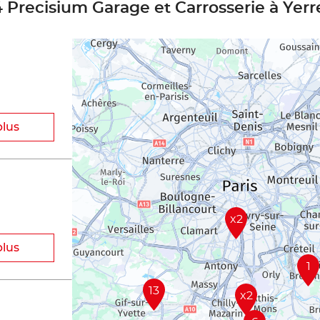
4 Precisium Garage et Carrosserie à Yerr
plus
x2
plus
1
13
x2