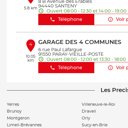
8 B Avenue des Erables
94440 SANTENY
5.8 km
Ouvert 08:00 - 12:30 et 14:00 - 19:00
Téléphone
Voir 
GARAGE DES 4 COMMUNES
4
6 rue Paul Lafargue
91550 PARAY-VIEILLE-POSTE
10.05
Ouvert 08:00 - 12:00 et 13:30 - 18:00
km
Téléphone
Voir 
Les Preci
KDB GARAGE
5
4 BIS GRANDE RUE
91600 SAVIGNY SUR ORGE
Yerres
Villeneuve-le-Roi
10.83
Ouvert 09:00 - 12:00 et 14:00 - 18:00
km
Brunoy
Draveil
Téléphone
Voir 
Montgeron
Orly
Limeil-Brévannes
Sucy-en-Brie