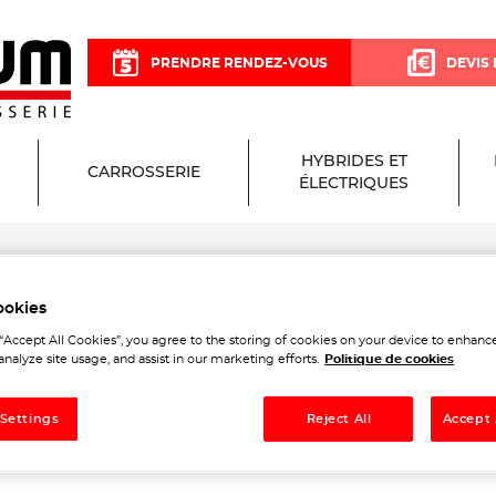
PRENDRE RENDEZ-VOUS
DEVIS 
HYBRIDES ET
CARROSSERIE
ÉLECTRIQUES
ookies
isium Garage et Carrosserie
 “Accept All Cookies”, you agree to the storing of cookies on your device to enhance
analyze site usage, and assist in our marketing efforts.
Politique de cookies
 Settings
Reject All
Accept 