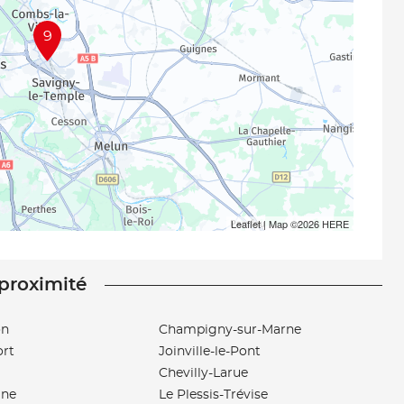
9
Leaflet
| Map ©2026
HERE
 proximité
on
Champigny-sur-Marne
ort
Joinville-le-Pont
Chevilly-Larue
ine
Le Plessis-Trévise