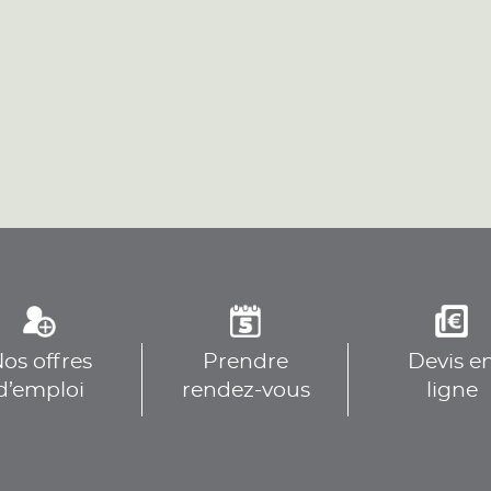
plus
plus
OBILE
os offres
Prendre
Devis e
plus
d’emploi
rendez-vous
ligne