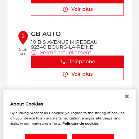
Voir plus
GB AUTO
2
10 BIS AVENUE MIREBEAU
92340 BOURG-LA-REINE
5.58
Fermé actuellement
km
Téléphone
Voir plus
VAL AUTO PLUS
3
About Cookies
23 Rue des Entrepreneurs
91560 CROSNE
By clicking “Accept All Cookies”, you agree to the storing of cookies
7.46
Fermé actuellement
on your device to enhance site navigation, analyze site usage, and
km
assist in our marketing efforts.
Politique de cookies
Téléphone