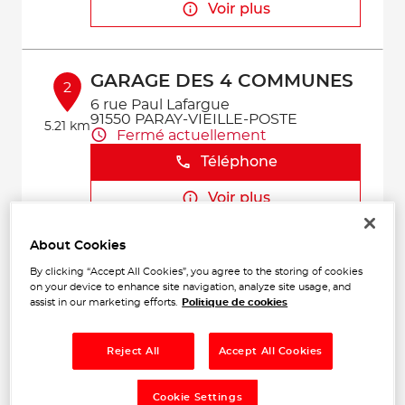
Voir plus
GARAGE DES 4 COMMUNES
2
6 rue Paul Lafargue
91550 PARAY-VIEILLE-POSTE
5.21 km
Fermé actuellement
Téléphone
Voir plus
About Cookies
GARAGE REPUBLIQUE
By clicking “Accept All Cookies”, you agree to the storing of cookies
3
AUTOMOBILE
on your device to enhance site navigation, analyze site usage, and
assist in our marketing efforts.
Politique de cookies
171 AVENUE DE LA REPUBLIQUE
7.1 km
94290 VILLEJUIF
Fermé actuellement
Reject All
Accept All Cookies
Téléphone
Cookie Settings