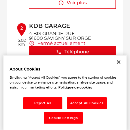
Voir plus
KDB GARAGE
2
4 BIS GRANDE RUE
91600 SAVIGNY SUR ORGE
5.02
Fermé actuellement
km
Téléphone
Voir plus
About Cookies
By clicking “Accept All Cookies”, you agree to the storing of cookies
on your device to enhance site navigation, analyze site usage, and
GARAGE DES 4 COMMUNES
assist in our marketing efforts.
Politique de cookies
3
6 rue Paul Lafargue
91550 PARAY-VIEILLE-POSTE
7.25
Reject All
Accept All Cookies
Fermé actuellement
km
Téléphone
Cookie Settings
Voir plus