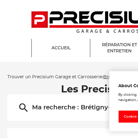
RÉPARATION ET
ACCUEIL
ENTRETIEN
Trouver un Precisium Garage et Carrosserie
Brétigny-sur-O
About C
Les Precisium 
By clicking
navigation, 
Ma recherche :
Brétigny-sur-Org
Cookie