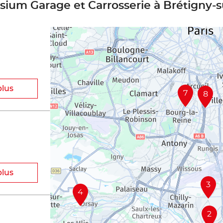
isium Garage et Carrosserie à Brétigny-
plus
7
8
plus
3
4
2