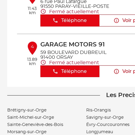
6 rue Paul Lafargue
91550 PARAY-VIEILLE-POSTE
11.43
Fermé actuellement
km
Téléphone
Voir 
GARAGE MOTORS 91
4
59 BOULEVARD DUBREUIL
91400 ORSAY
13.89
Fermé actuellement
km
Téléphone
Voir 
Les Preci
VAL AUTO PLUS
5
23 Rue des Entrepreneurs
91560 CROSNE
Brétigny-sur-Orge
Ris-Orangis
18.29
Fermé actuellement
km
Saint-Michel-sur-Orge
Savigny-sur-Orge
Téléphone
Voir 
Sainte-Geneviève-des-Bois
Évry-Courcouronnes
Morsang-sur-Orge
Longjumeau