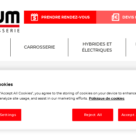
PRENDRE RENDEZ-VOUS
DEVIS 
HYBRIDES ET
CARROSSERIE
ÉLECTRIQUES
rge
ookies
Garage et Carrosserie à Br
 “Accept All Cookies”, you agree to the storing of cookies on your device to enhance
analyze site usage, and assist in our marketing efforts.
Politique de cookies
e
 Settings
Reject All
Accept 