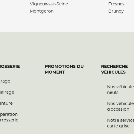
Vigneux-sur-Seine
Fresnes
Montgeron
Brunoy
plus
OSSERIE
PROMOTIONS DU
RECHERCHE
MOMENT
VÉHICULES
trage
Nos véhicule
plus
lairage
neufs
inture
Nos véhicule
d’occasion
OBILE
paration
rrosserie
Notre servic
carte grise