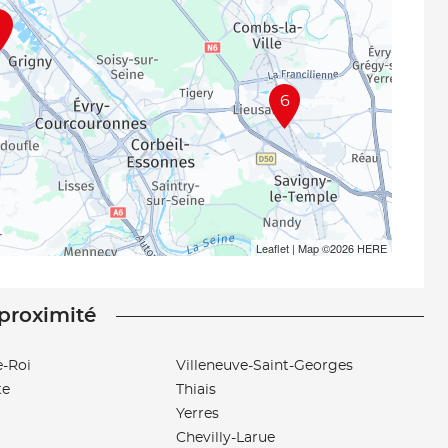
1
6
Leaflet
| Map ©2026
HERE
 proximité
e-Roi
Villeneuve-Saint-Georges
te
Thiais
Yerres
Chevilly-Larue