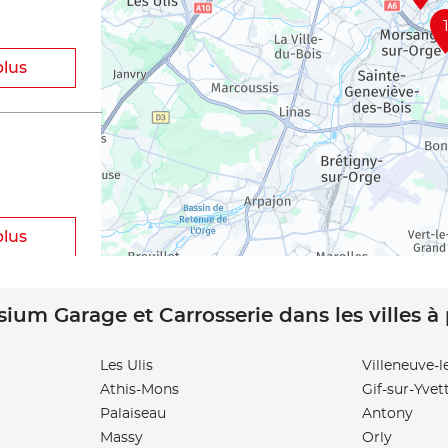
plus
plus
sium Garage et Carrosserie dans les villes à
Les Ulis
Villeneuve-l
Athis-Mons
Gif-sur-Yvet
plus
Palaiseau
Antony
Massy
Orly