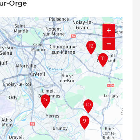
sur-Orge
+
−
12
11
5
10
9