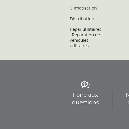
Téléphone
Voir 
Climatisation
Distribution
CASTRO AUTO
9
Répar’utilitaires
20 Chemin de la rigaude
: Réparation de
94520 PÉRIGNY
véhicules
21.2 km
Fermé actuellement
utilitaires
Téléphone
Voir 
GARAGE D&V AUTO
10
8 B Avenue des Erables
94440 SANTENY
23.03
Fermé actuellement
Foire aux
N
km
Téléphone
questions
Voir 
GARAGE DU PRE FUSE
11