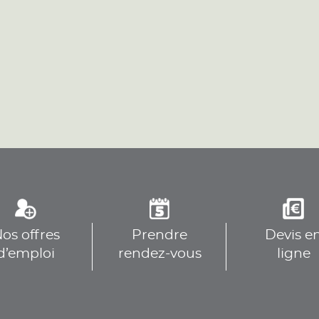
plus
plus
os offres
Prendre
Devis e
plus
d’emploi
rendez-vous
ligne