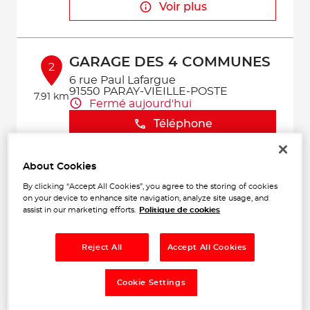
Voir plus
GARAGE DES 4 COMMUNES
2
6 rue Paul Lafargue
91550 PARAY-VIEILLE-POSTE
7.91 km
Fermé aujourd'hui
Téléphone
Voir plus
About Cookies
By clicking “Accept All Cookies”, you agree to the storing of cookies
on your device to enhance site navigation, analyze site usage, and
KDB GARAGE
assist in our marketing efforts.
Politique de cookies
3
4 BIS GRANDE RUE
91600 SAVIGNY SUR ORGE
8.95
Ouvert 09:00 - 12:00 et 14:00 -
Reject All
Accept All Cookies
km
18:00
Téléphone
Cookie Settings
Voir plus