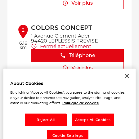
Voir plus
COLORS CONCEPT
2
1 Avenue Clement Ader
94420 LEPLESSIS-TREVISE
6.16
Fermé actuellement
km
Téléphone
Voir plus
About Cookies
AUTO LIFT 77
By clicking “Accept All Cookies”, you agree to the storing of cookies
3
on your device to enhance site navigation, analyze site usage, and
21 Rue Ampère
assist in our marketing efforts.
Politique de cookies
77400 LAGNY SUR MARNE
9.79
Fermé actuellement
km
Téléphone
Reject All
Accept All Cookies
Voir plus
Cookie Settings