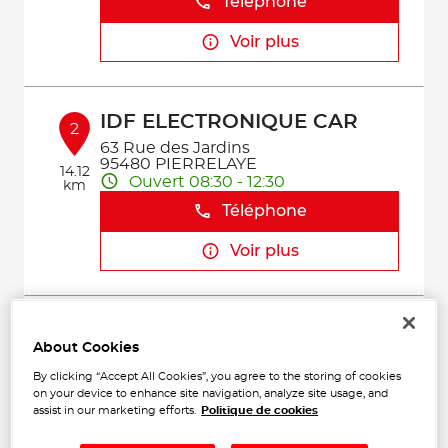
Téléphone
Voir plus
IDF ELECTRONIQUE CAR
2
63 Rue des Jardins
95480 PIERRELAYE
14.12
Ouvert 08:30 - 12:30
km
Téléphone
Voir plus
GB AUTO
3
About Cookies
10 BIS AVENUE MIREBEAU
92340 BOURG-LA-REINE
By clicking “Accept All Cookies”, you agree to the storing of cookies
14.59
Fermé aujourd'hui
on your device to enhance site navigation, analyze site usage, and
km
assist in our marketing efforts.
Politique de cookies
Téléphone