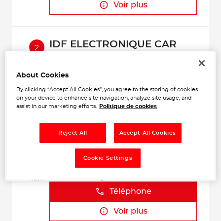
Voir plus
IDF ELECTRONIQUE CAR
2
63 Rue des Jardins
95480 PIERRELAYE
8.79
Ouvert 08:30 - 12:30
About Cookies
km
Téléphone
By clicking “Accept All Cookies”, you agree to the storing of cookies
on your device to enhance site navigation, analyze site usage, and
assist in our marketing efforts.
Politique de cookies
Voir plus
Reject All
Accept All Cookies
GARAGE DU STADE
3
Cookie Settings
35 AVENUE DU LYCEE
95330 DOMONT
15.95
Fermé aujourd'hui
km
Téléphone
Voir plus