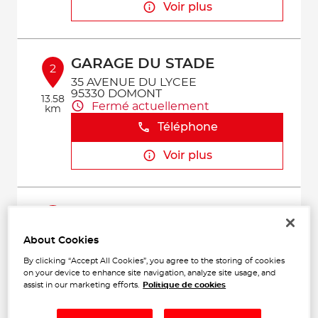
Voir plus
GARAGE DU STADE
2
35 AVENUE DU LYCEE
95330 DOMONT
13.58
Fermé actuellement
km
Téléphone
Voir plus
CARROSSERIE
3
DOMONTOISE
About Cookies
2 Rue du Plant Loger
13.9
95330 DOMONT
km
By clicking “Accept All Cookies”, you agree to the storing of cookies
Fermé actuellement
on your device to enhance site navigation, analyze site usage, and
assist in our marketing efforts.
Politique de cookies
Téléphone