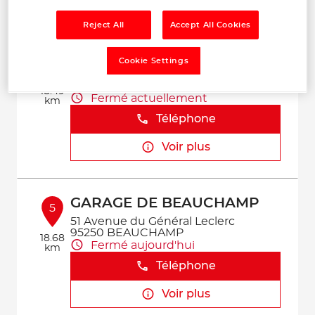
Voir plus
Reject All
Accept All Cookies
GARAGE DES 4 COMMUNES
4
Cookie Settings
6 rue Paul Lafargue
91550 PARAY-VIEILLE-POSTE
18.49
Fermé actuellement
km
Téléphone
Voir plus
GARAGE DE BEAUCHAMP
5
51 Avenue du Général Leclerc
95250 BEAUCHAMP
18.68
Fermé aujourd'hui
km
Téléphone
Voir plus