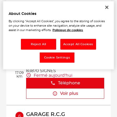
BMK AUTO
4
110 Avenue de Saint Martin
About Cookies
13420 GEMENOS
12.14
Fermé aujourd'hui
By clicking “Accept All Cookies”, you agree to the storing of cookies
km
on your device to enhance site navigation, analyze site usage, and
Téléphone
assist in our marketing efforts.
Politique de cookies
Voir plus
Reject All
Accept All Cookies
Cookie Settings
CARROSSERIE REMI
5
22 AVENUE DE MADRID
83870 SIGNES
17.09
Fermé aujourd'hui
km
Téléphone
Voir plus
GARAGE R.C.G
6