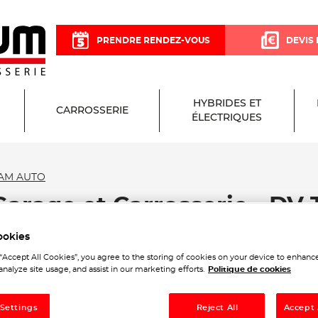
PRENDRE RENDEZ-VOUS
DEVIS 
HYBRIDES ET
CARROSSERIE
ÉLECTRIQUES
AM AUTO
Garage et Carrosserie - D
ookies
 “Accept All Cookies”, you agree to the storing of cookies on your device to enhance
analyze site usage, and assist in our marketing efforts.
Politique de cookies
 Settings
Reject All
Accept 