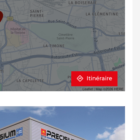
Itinéraire
Leaflet
| Map ©2026
HERE