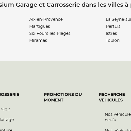
sium Garage et Carrosserie dans les villes à
Aix-en-Provence
La Seyne-su
Martigues
Pertuis
Six-Fours-les-Plages
Istres
Miramas
Toulon
OSSERIE
PROMOTIONS DU
RECHERCHE
MOMENT
VÉHICULES
trage
Nos véhicule
lairage
neufs
inture