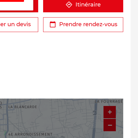
éphone
Itinéraire
r un devis
Prendre rendez-vous
+
−