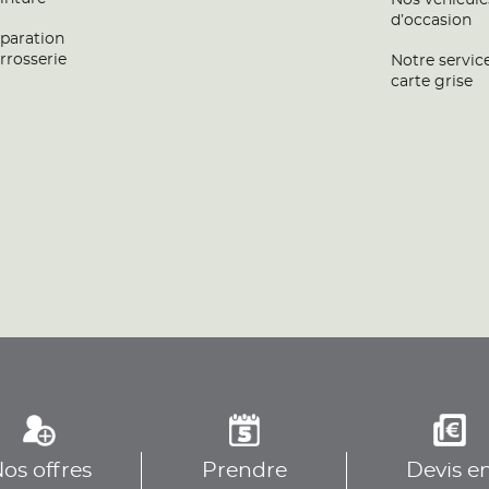
Nos véhicule
d’occasion
paration
rrosserie
Notre servic
carte grise
os offres
Prendre
Devis e