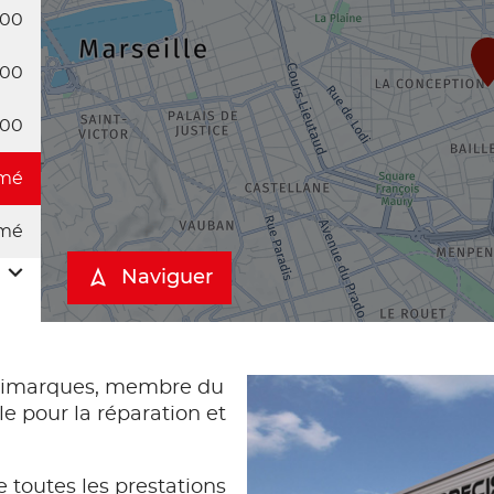
:00
:00
:00
mé
mé
Naviguer
timarques, membre du
e pour la réparation et
 toutes les prestations