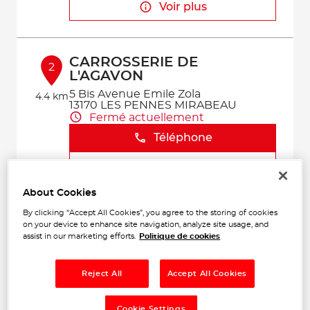
Voir plus
CARROSSERIE DE
2
L'AGAVON
5 Bis Avenue Emile Zola
4.4 km
13170 LES PENNES MIRABEAU
Fermé actuellement
Téléphone
Voir plus
About Cookies
By clicking “Accept All Cookies”, you agree to the storing of cookies
AMF COMPANY
3
on your device to enhance site navigation, analyze site usage, and
assist in our marketing efforts.
Politique de cookies
96 Rue de la Tour
13240 SEPTEMES-LES-VALLONS
10.48
Fermé actuellement
km
Reject All
Accept All Cookies
Téléphone
Cookie Settings