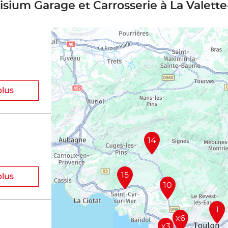
isium Garage et Carrosserie à La Valett
plus
14
15
plus
10
1
x6
x3