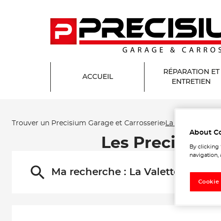
RÉPARATION ET
ACCUEIL
ENTRETIEN
Trouver un Precisium Garage et Carrosserie
La Valette-du-Va
About C
Les Precisium 
By clicking
navigation, 
Ma recherche :
La Valette-du-Var
Cookie