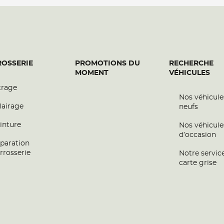
plus
OSSERIE
PROMOTIONS DU
RECHERCHE
MOMENT
VÉHICULES
trage
Nos véhicule
lairage
neufs
inture
Nos véhicule
d’occasion
paration
plus
rrosserie
Notre servic
carte grise