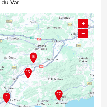
e-du-Var
+
−
16
13
17
2