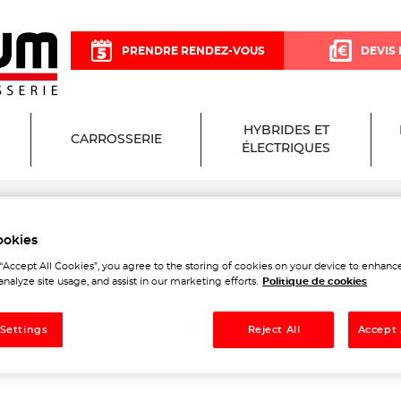
PRENDRE RENDEZ-VOUS
DEVIS 
HYBRIDES ET
CARROSSERIE
ÉLECTRIQUES
r
ookies
Garage et Carrosserie à La
 “Accept All Cookies”, you agree to the storing of cookies on your device to enhance
analyze site usage, and assist in our marketing efforts.
Politique de cookies
 Settings
Reject All
Accept 