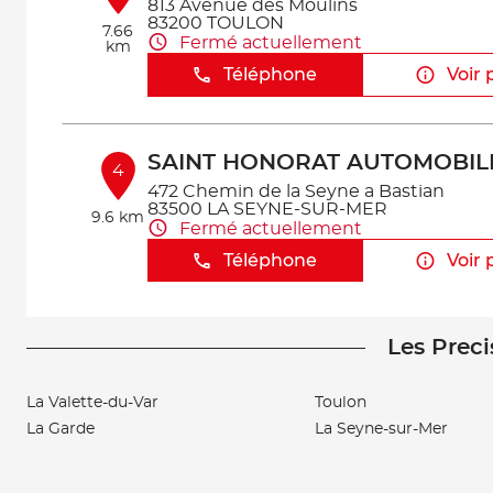
813 Avenue des Moulins
83200 TOULON
7.66
Fermé actuellement
km
Téléphone
Voir 
SAINT HONORAT AUTOMOBIL
4
472 Chemin de la Seyne a Bastian
83500 LA SEYNE-SUR-MER
9.6 km
Fermé actuellement
Téléphone
Voir 
Les Preci
MAYLIAN GARAGE DU STADE
5
525 Chemin de la Farlede Vc 118
83500 LA SEYNE SUR MER
La Valette-du-Var
Toulon
10.75
Fermé actuellement
km
La Garde
La Seyne-sur-Mer
Téléphone
Voir 