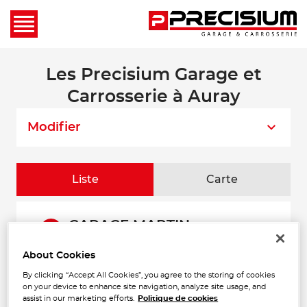
Les Precisium Garage et
Carrosserie à Auray
Modifier
Liste
Carte
GARAGE MARTIN
1
RODOLPHE
About Cookies
Zone Artisanale du Gouah
6.73
56400 PLUMERGAT
km
By clicking “Accept All Cookies”, you agree to the storing of cookies
Fermé actuellement
on your device to enhance site navigation, analyze site usage, and
Téléphone
assist in our marketing efforts.
Politique de cookies