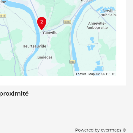
2
Leaflet
| Map ©2026
HERE
 proximité
Powered by
evermaps ©