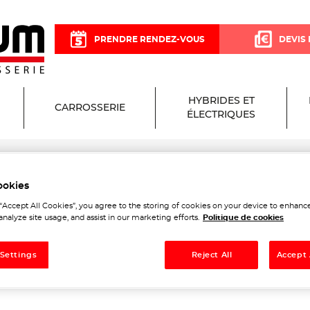
PRENDRE RENDEZ-VOUS
DEVIS 
HYBRIDES ET
CARROSSERIE
ÉLECTRIQUES
ookies
 Garage et Carrosserie à 
 “Accept All Cookies”, you agree to the storing of cookies on your device to enhance
analyze site usage, and assist in our marketing efforts.
Politique de cookies
 Settings
Reject All
Accept 