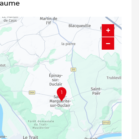
llaume
+
−
1