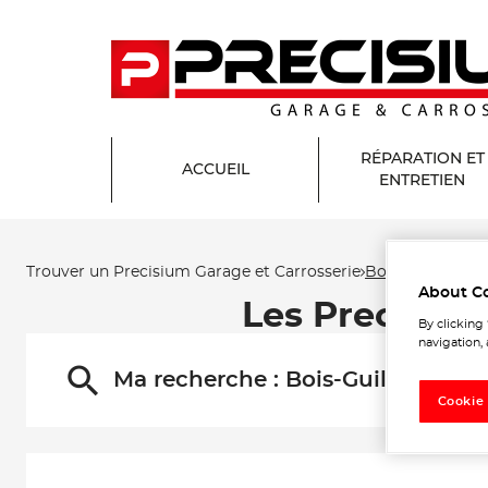
RÉPARATION ET
ACCUEIL
ENTRETIEN
Trouver un Precisium Garage et Carrosserie
Bois-Guillaume
About C
Les Precisium
By clicking
navigation, 
Ma recherche :
Bois-Guillaume
Cookie