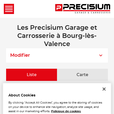
Les Precisium Garage et
Carrosserie à Bourg-lès-
Valence
Modifier
Liste
Carte
FAURE AUTO
1
About Cookies
Zone Artisanale
26400 ALLEX
By clicking “Accept All Cookies”, you agree to the storing of cookies
20.34
Fermé aujourd'hui
on your device to enhance site navigation, analyze site usage, and
km
assist in our marketing efforts.
Politique de cookies