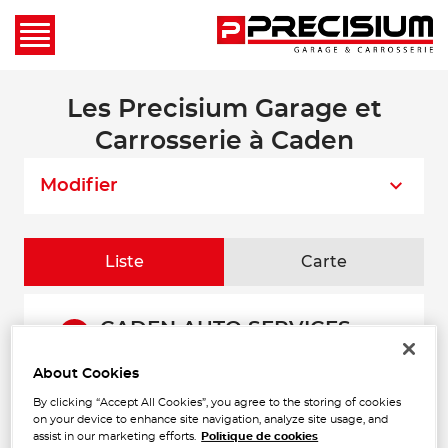
Les Precisium Garage et
Carrosserie à Caden
Modifier
Liste
Carte
CADEN AUTO SERVICES
1
Route de Malansac
56220 CADEN
About Cookies
567 m
Ouvert 08:30 - 12:30 et 13:30 -
18:30
By clicking “Accept All Cookies”, you agree to the storing of cookies
on your device to enhance site navigation, analyze site usage, and
Téléphone
assist in our marketing efforts.
Politique de cookies