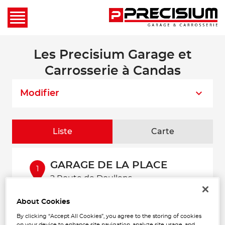
Les Precisium Garage et
Carrosserie à Candas
Modifier
Liste
Carte
GARAGE DE LA PLACE
1
2 Route de Doullens
80750 CANDAS
184 m
Fermé actuellement
About Cookies
Téléphone
By clicking “Accept All Cookies”, you agree to the storing of cookies
on your device to enhance site navigation, analyze site usage, and