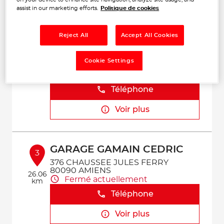
Voir plus
assist in our marketing efforts.
Politique de cookies
Reject All
Accept All Cookies
MD AUTO
2
13 porte de Doullens
Cookie Settings
80600 BEAUQUESNE
9.87
Fermé actuellement
km
Téléphone
Voir plus
GARAGE GAMAIN CEDRIC
3
376 CHAUSSEE JULES FERRY
80090 AMIENS
26.06
Fermé actuellement
km
Téléphone
Voir plus