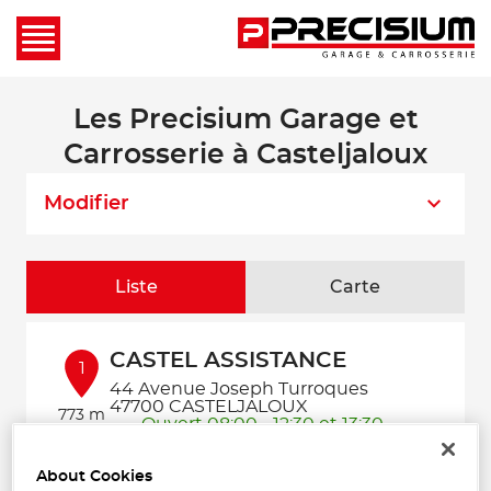
Les Precisium Garage et
Carrosserie à Casteljaloux
Modifier
Liste
Carte
CASTEL ASSISTANCE
1
44 Avenue Joseph Turroques
47700 CASTELJALOUX
773 m
Ouvert 08:00 - 12:30 et 13:30 -
19:00
Téléphone
About Cookies