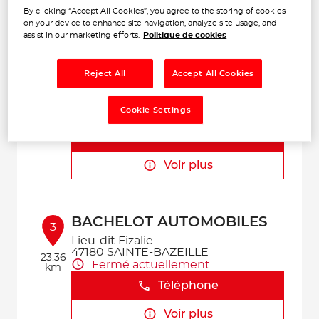
By clicking “Accept All Cookies”, you agree to the storing of cookies
Voir plus
on your device to enhance site navigation, analyze site usage, and
assist in our marketing efforts.
Politique de cookies
GARAGE PROST
Reject All
Accept All Cookies
2
5 Boulevard de la Gare
47230 VIANNE
22.78
Cookie Settings
Fermé actuellement
km
Téléphone
Voir plus
BACHELOT AUTOMOBILES
3
Lieu-dit Fizalie
47180 SAINTE-BAZEILLE
23.36
Fermé actuellement
km
Téléphone
Voir plus