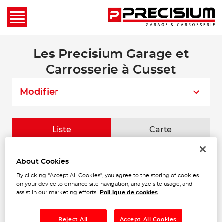
Les Precisium Garage et
Carrosserie à Cusset
Modifier
Liste
Carte
Il n'y a aucun Precisium Garage et
About Cookies
Carrosserie dans votre zone de recherche.
By clicking “Accept All Cookies”, you agree to the storing of cookies
Veuillez chercher dans les villes à
on your device to enhance site navigation, analyze site usage, and
proximité.
assist in our marketing efforts.
Politique de cookies
Reject All
Accept All Cookies