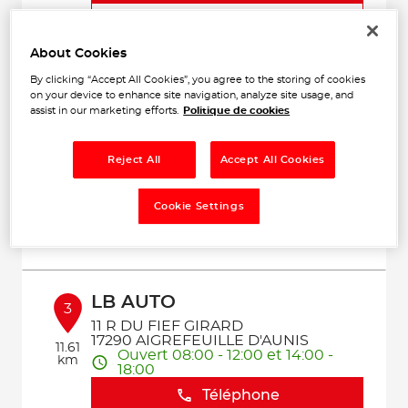
Voir plus
About Cookies
By clicking “Accept All Cookies”, you agree to the storing of cookies
GARAGE LA CAISSE A
on your device to enhance site navigation, analyze site usage, and
2
OUTILS
assist in our marketing efforts.
Politique de cookies
Chemin des Egaux
9.72
17540 VERINES
km
Reject All
Accept All Cookies
Fermé actuellement
Téléphone
Cookie Settings
Voir plus
LB AUTO
3
11 R DU FIEF GIRARD
17290 AIGREFEUILLE D'AUNIS
11.61
Ouvert 08:00 - 12:00 et 14:00 -
km
18:00
Téléphone