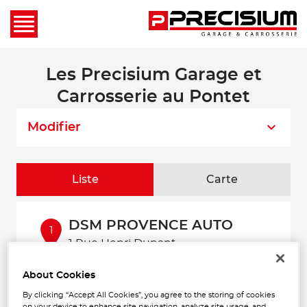
Les Precisium Garage et
Carrosserie au Pontet
Modifier
Liste
Carte
DSM PROVENCE AUTO
1
1 Rue Henri Dunant
84000 AVIGNON
3.92
Fermé actuellement
km
About Cookies
Téléphone
By clicking “Accept All Cookies”, you agree to the storing of cookies
on your device to enhance site navigation, analyze site usage, and