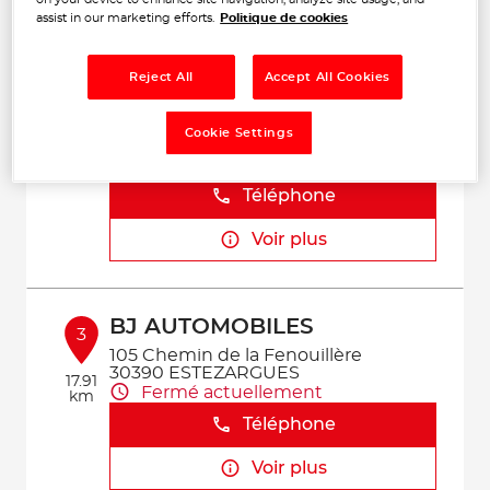
Voir plus
assist in our marketing efforts.
Politique de cookies
Reject All
Accept All Cookies
COLOR AUTO
2
29 Rue Aimé Dupré
Cookie Settings
84170 MONTEUX
13.66
Fermé actuellement
km
Téléphone
Voir plus
BJ AUTOMOBILES
3
105 Chemin de la Fenouillère
30390 ESTEZARGUES
17.91
Fermé actuellement
km
Téléphone
Voir plus