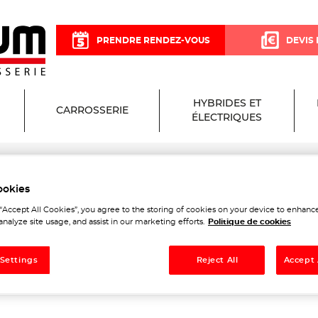
PRENDRE RENDEZ-VOUS
DEVIS 
HYBRIDES ET
CARROSSERIE
ÉLECTRIQUES
eaux
ookies
arage et Carrosserie à Lus
 “Accept All Cookies”, you agree to the storing of cookies on your device to enhance
analyze site usage, and assist in our marketing efforts.
Politique de cookies
aux
 Settings
Reject All
Accept 