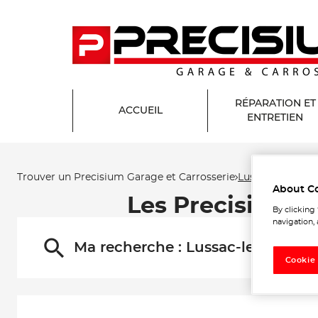
RÉPARATION ET
ACCUEIL
ENTRETIEN
Trouver un Precisium Garage et Carrosserie
Lussac-les-Chât
About C
Les Precisium G
By clicking
navigation, 
Ma recherche :
Lussac-les-Châte
Cookie