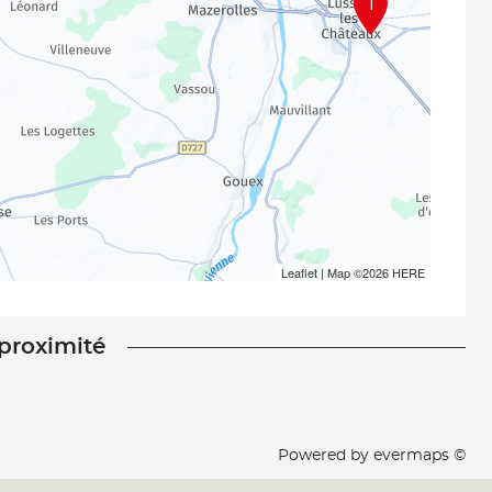
1
Leaflet
| Map ©2026
HERE
 proximité
Powered by
evermaps ©