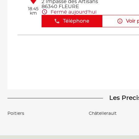
2 Impasse des Artisans
86340 FLEURE
18.45
Fermé aujourd'hui
km
Téléphone
Voir 
Les Preci
Poitiers
Châtellerault