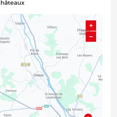
-Châteaux
+
−