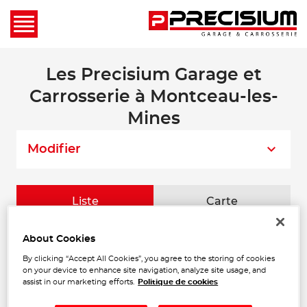
Les Precisium Garage et
Carrosserie à Montceau-les-
Mines
Modifier
Liste
Carte
About Cookies
SERVICES BY SUMA
1
MONTCEAU
By clicking “Accept All Cookies”, you agree to the storing of cookies
on your device to enhance site navigation, analyze site usage, and
14 Rue de Châtillon
1.43
assist in our marketing efforts.
Politique de cookies
71300 MONTCEAU LES MINE
km
Ouvert 09:00 - 12:00 et 14:00 -