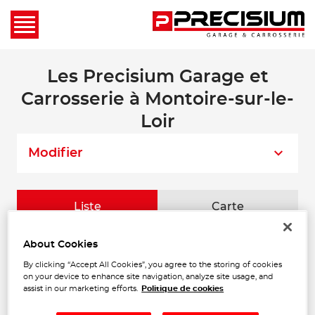
Les Precisium Garage et
Carrosserie à Montoire-sur-le-
Loir
Modifier
Liste
Carte
About Cookies
A-Z MECA
1
By clicking “Accept All Cookies”, you agree to the storing of cookies
78 AVENUE DU GENERAL DE
on your device to enhance site navigation, analyze site usage, and
GAULLE
776 m
assist in our marketing efforts.
Politique de cookies
41800 MONTOIRE-SUR-LE-LOIR
Ouvert 08:00 - 12:00 et 14:00 -