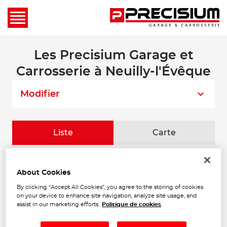
Les Precisium Garage et
Carrosserie à Neuilly-l'Évêque
Modifier
Liste
Carte
GARAGE ROBIN SARL
1
About Cookies
66 Rue de l'Est
52360 NEUILLY L EVEQUE
By clicking “Accept All Cookies”, you agree to the storing of cookies
468 m
Ouvert 08:00 - 12:00 et 14:00 -
on your device to enhance site navigation, analyze site usage, and
18:00
assist in our marketing efforts.
Politique de cookies
Téléphone