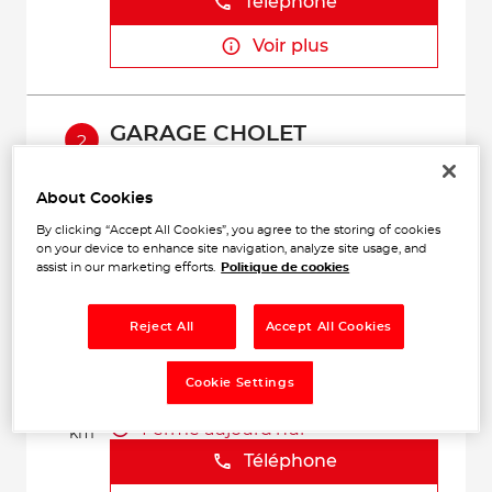
Téléphone
Voir plus
GARAGE CHOLET
2
2 Rue de l'Abbaye
17250 TRIZAY
6.15
Fermé aujourd'hui
About Cookies
km
Téléphone
By clicking “Accept All Cookies”, you agree to the storing of cookies
on your device to enhance site navigation, analyze site usage, and
assist in our marketing efforts.
Politique de cookies
Voir plus
Reject All
Accept All Cookies
GARAGE JOLLY
3
Cookie Settings
Grande Rue
17810 ST GEORGES DES COTEAUX
14.62
Fermé aujourd'hui
km
Téléphone