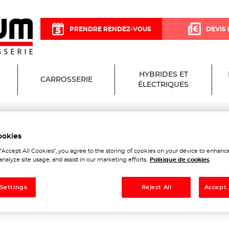
PRENDRE RENDEZ-VOUS
DEVIS 
HYBRIDES ET
CARROSSERIE
ÉLECTRIQUES
ookies
isium Garage et Carrosseri
 “Accept All Cookies”, you agree to the storing of cookies on your device to enhance
analyze site usage, and assist in our marketing efforts.
Politique de cookies
 Settings
Reject All
Accept 