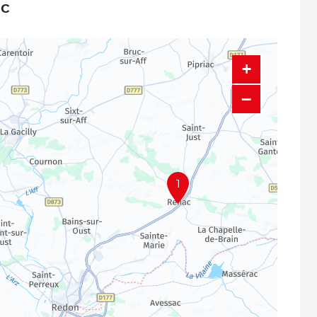
ac
+
−
1