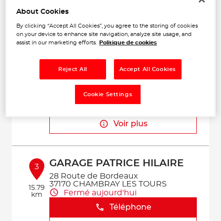
Téléphone
About Cookies
Voir plus
By clicking “Accept All Cookies”, you agree to the storing of cookies
on your device to enhance site navigation, analyze site usage, and
assist in our marketing efforts.
Politique de cookies
GARAGE TESSIER
2
Reject All
Accept All Cookies
La Fosse Bodeau
37250 VEIGNE
15.16
Fermé actuellement
km
Cookie Settings
Téléphone
Voir plus
GARAGE PATRICE HILAIRE
3
28 Route de Bordeaux
37170 CHAMBRAY LES TOURS
15.79
Fermé aujourd'hui
km
Téléphone