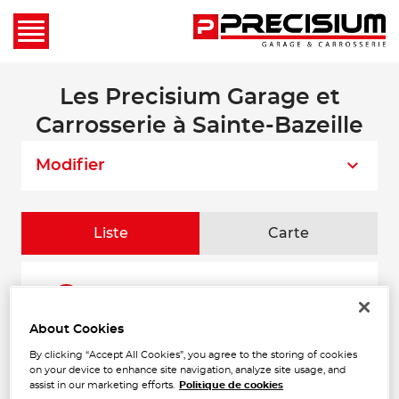
Les Precisium Garage et
Carrosserie à Sainte-Bazeille
Modifier
Liste
Carte
BACHELOT AUTOMOBILES
1
Lieu-dit Fizalie
47180 SAINTE-BAZEILLE
About Cookies
1.26
Fermé aujourd'hui
km
By clicking “Accept All Cookies”, you agree to the storing of cookies
Téléphone
on your device to enhance site navigation, analyze site usage, and
assist in our marketing efforts.
Politique de cookies