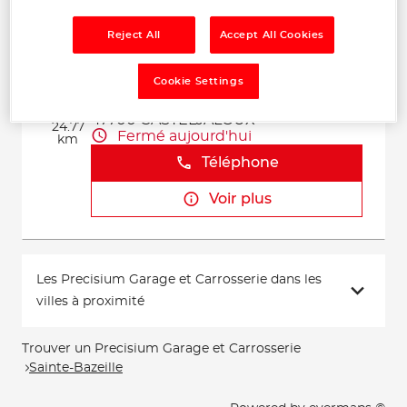
Voir plus
Reject All
Accept All Cookies
CASTEL ASSISTANCE
Cookie Settings
2
44 Avenue Joseph Turroques
47700 CASTELJALOUX
24.77
Fermé aujourd'hui
km
Téléphone
Voir plus
Les Precisium Garage et Carrosserie dans les
villes à proximité
Trouver un Precisium Garage et Carrosserie
Sainte-Bazeille