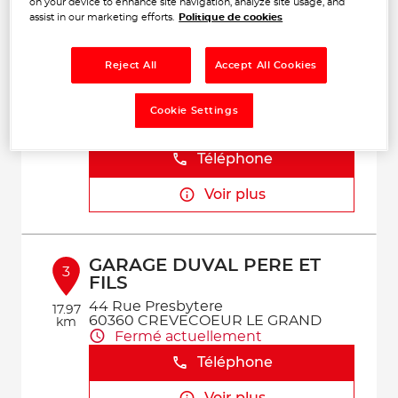
on your device to enhance site navigation, analyze site usage, and
Voir plus
assist in our marketing efforts.
Politique de cookies
Reject All
Accept All Cookies
AMR AUTO
2
5 Rue de Pentemont - ZA de l'Avelon
Cookie Settings
60000 BEAUVAIS
8.98
Fermé actuellement
km
Téléphone
Voir plus
GARAGE DUVAL PERE ET
3
FILS
44 Rue Presbytere
17.97
60360 CREVECOEUR LE GRAND
km
Fermé actuellement
Téléphone