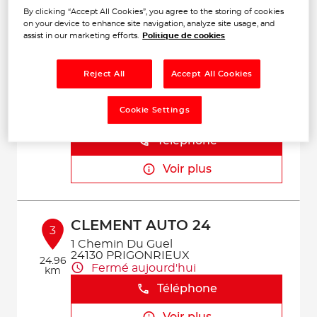
By clicking “Accept All Cookies”, you agree to the storing of cookies
Voir plus
on your device to enhance site navigation, analyze site usage, and
assist in our marketing efforts.
Politique de cookies
Reject All
Accept All Cookies
BL AUTOMOBILES
2
91 Avenue de Bordeaux
33220 PORT STE FOY ET PONCHAPT
Cookie Settings
6.27
Fermé aujourd'hui
km
Téléphone
Voir plus
CLEMENT AUTO 24
3
1 Chemin Du Guel
24130 PRIGONRIEUX
24.96
Fermé aujourd'hui
km
Téléphone