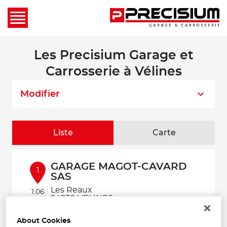
Les Precisium Garage et
Carrosserie à Vélines
Modifier
Liste
Carte
GARAGE MAGOT-CAVARD
1
SAS
Les Reaux
1.06
24230 VELINES
km
Fermé aujourd'hui
About Cookies
Téléphone