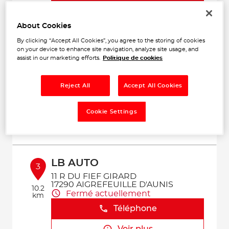
Voir plus
About Cookies
By clicking “Accept All Cookies”, you agree to the storing of cookies
on your device to enhance site navigation, analyze site usage, and
AB AUTO
assist in our marketing efforts.
Politique de cookies
2
Rue du Moulin David
17540 LE GUE D'ALLERE
7.84
Fermé actuellement
Reject All
Accept All Cookies
km
Téléphone
Cookie Settings
Voir plus
LB AUTO
3
11 R DU FIEF GIRARD
17290 AIGREFEUILLE D'AUNIS
10.2
Fermé actuellement
km
Téléphone