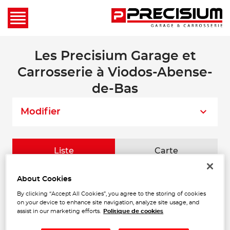
Les Precisium Garage et
Carrosserie à Viodos-Abense-
de-Bas
Modifier
Liste
Carte
About Cookies
GARAGE BILDOZEKO
1
LANTEGIA
By clicking “Accept All Cookies”, you agree to the storing of cookies
on your device to enhance site navigation, analyze site usage, and
3 CHEMIN DE LASCORRY
66 m
assist in our marketing efforts.
Politique de cookies
64130 VIODOS ABENSE DE BAS
Ouvert 08:30 - 12:00 et 14:00 -