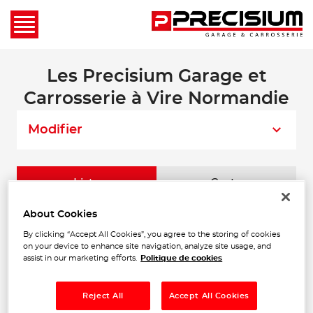
Les Precisium Garage et
Carrosserie à Vire Normandie
Modifier
Liste
Carte
About Cookies
Il n'y a aucun Precisium Garage et
By clicking “Accept All Cookies”, you agree to the storing of cookies
Carrosserie dans votre zone de recherche.
on your device to enhance site navigation, analyze site usage, and
assist in our marketing efforts.
Politique de cookies
Trouver un Precisium Garage et Carrosserie
Reject All
Accept All Cookies
Vire Normandie