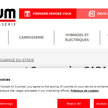
PRENDRE RENDEZ-VOUS
DEVIS 
HYBRIDES ET
CARROSSERIE
ÉLECTRIQUES
GARAGE DU STADE
rage et Carrosserie - GA
ookies
 “Accept All Cookies”, you agree to the storing of cookies on your device to enhance
analyze site usage, and assist in our marketing efforts.
Politique de cookies
 Settings
Reject All
Accept 