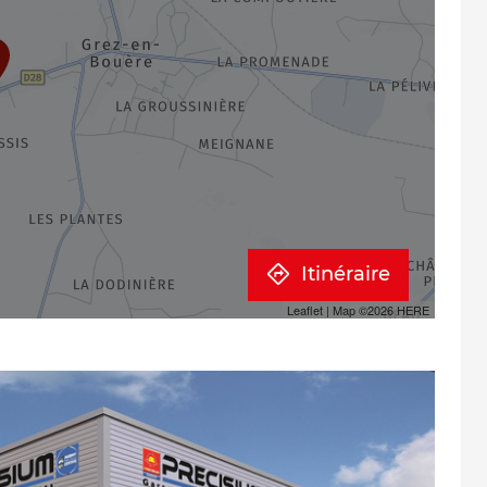
Itinéraire
Leaflet
| Map ©2026
HERE