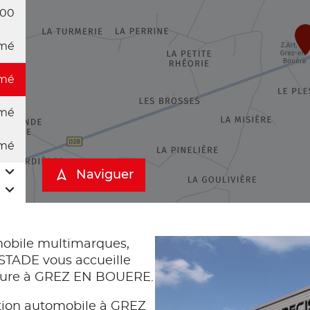
:00
mé
mé
mé
mé
Naviguer
obile multimarques,
TADE vous accueille
voiture à GREZ EN BOUERE.
ation automobile à GREZ