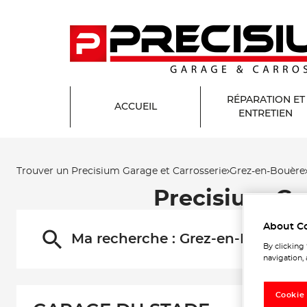
RÉPARATION ET
ACCUEIL
ENTRETIEN
Trouver un Precisium Garage et Carrosserie
Grez-en-Bouère
Precisium Ga
About C
Ma recherche :
Grez-en-Bouère
By clicking
navigation, 
Cookie