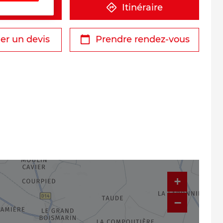
éphone
Itinéraire
r un devis
Prendre rendez-vous
+
−