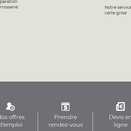
paration
rrosserie
Notre servic
carte grise
os offres
Prendre
Devis e
d’emploi
rendez-vous
ligne