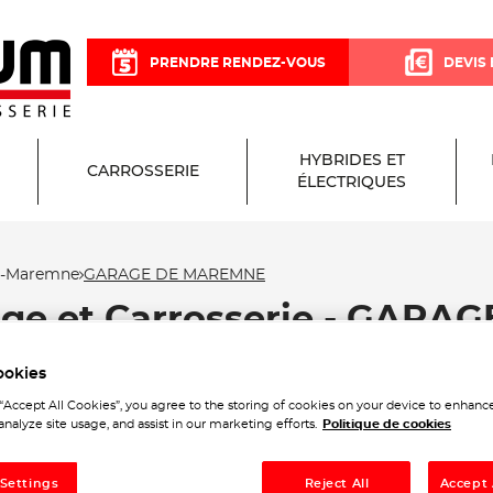
PRENDRE RENDEZ-VOUS
DEVIS 
HYBRIDES ET
CARROSSERIE
ÉLECTRIQUES
e-Maremne
GARAGE DE MAREMNE
age et Carrosserie - GAR
ookies
-Maremne
 “Accept All Cookies”, you agree to the storing of cookies on your device to enhance
analyze site usage, and assist in our marketing efforts.
Politique de cookies
 Settings
Reject All
Accept 