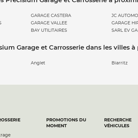
s Precisium Garage et Carrosserie à proxim
GARAGE CASTERA
JC AUTOMO
S
GARAGE VALLEE
GARAGE HI
BAY UTILITAIRES
SARL EV G
sium Garage et Carrosserie dans les villes à
Anglet
Biarritz
OSSERIE
PROMOTIONS DU
RECHERCHE
MOMENT
VÉHICULES
trage