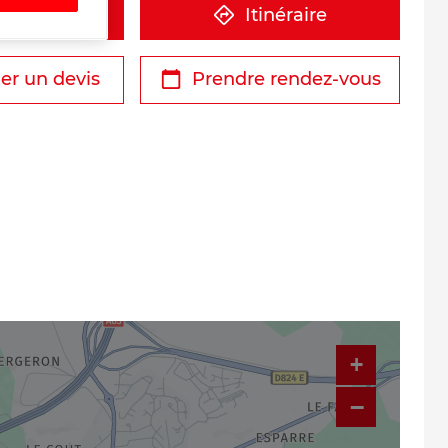
éphone
Itinéraire
r un devis
Prendre rendez-vous
+
−