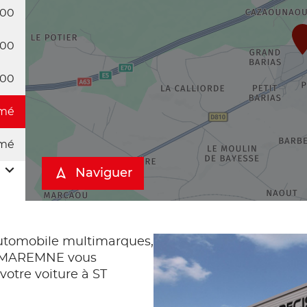
:00
:00
:00
mé
mé
Naviguer
tomobile multimarques,
E MAREMNE vous
 votre voiture à ST