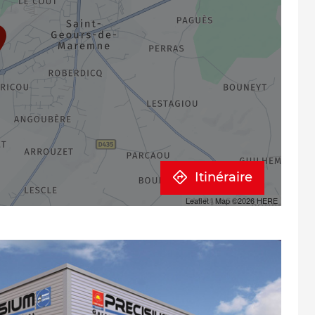
Itinéraire
Leaflet
| Map ©2026
HERE